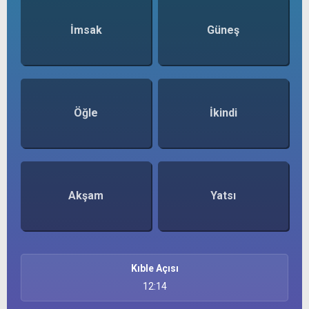
İmsak
Güneş
Öğle
İkindi
Akşam
Yatsı
Kıble Açısı
12:14