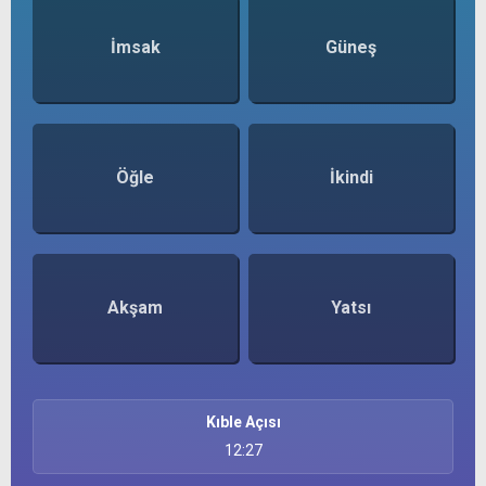
İmsak
Güneş
Öğle
İkindi
Akşam
Yatsı
Kıble Açısı
12:27