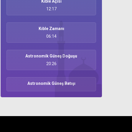
Kıble Açısı
12:17
Kıble Zamanı
06:14
Astronomik Güneş Doğuşu
20:26
Astronomik Güneş Batışı