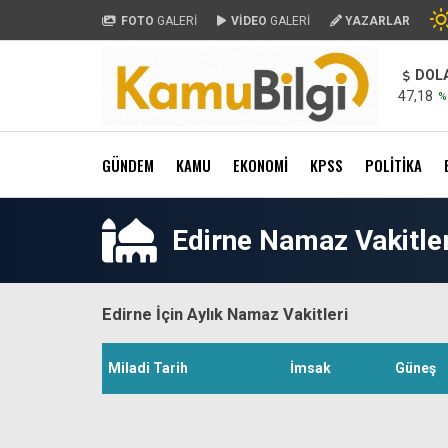
FOTO
GALERİ
VİDEO
GALERİ
YAZARLAR
DOL
47,18
%
GÜNDEM
KAMU
EKONOMİ
KPSS
POLİTİKA
Edirne Namaz Vakitler
Edirne İçin Aylık Namaz Vakitleri
Miladi Tarih
İmsak
Güneş