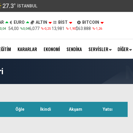
27.3
°
İSTANBUL
AR
EURO
ALTIN
BİST
BITCOIN
54,00
6,077
13,981
$63.888
0,04
%0,04
%-0,25
%-1,90
%-1,26
EĞİTİM
KARARLAR
EKONOMİ
SENDİKA
SERVİSLER
DİĞER
i
Öğle
İkindi
Akşam
Yatsı