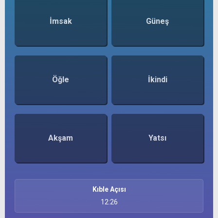
İmsak
Güneş
Öğle
İkindi
Akşam
Yatsı
Kıble Açısı
12:26