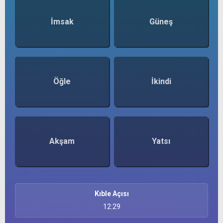
İmsak
Güneş
Öğle
İkindi
Akşam
Yatsı
Kıble Açısı
12:29