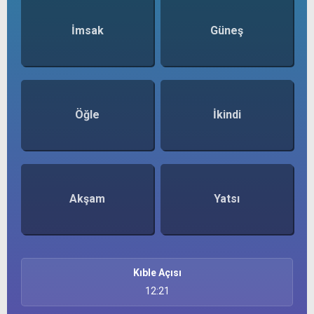
İmsak
Güneş
Öğle
İkindi
Akşam
Yatsı
Kıble Açısı
12:21