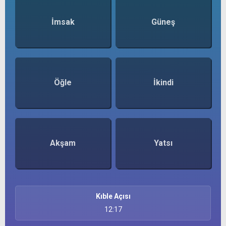
İmsak
Güneş
Öğle
İkindi
Akşam
Yatsı
Kıble Açısı
12:17