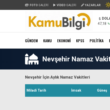
FOTO
GALERİ
VİDEO
GALERİ
YAZARLAR
DOL
47,18
%
GÜNDEM
KAMU
EKONOMİ
KPSS
POLİTİKA
Nevşehir Namaz Vakit
Nevşehir İçin Aylık Namaz Vakitleri
Miladi Tarih
İmsak
Güneş