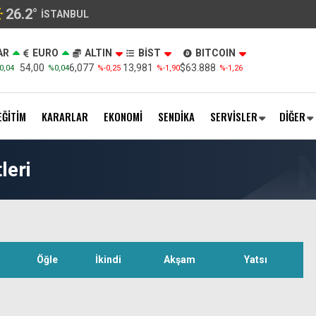
26.2
°
İSTANBUL
AR
EURO
ALTIN
BİST
BITCOIN
54,00
6,077
13,981
$63.888
0,04
%0,04
%-0,25
%-1,90
%-1,26
EĞİTİM
KARARLAR
EKONOMİ
SENDİKA
SERVİSLER
DİĞER
leri
Öğle
İkindi
Akşam
Yatsı