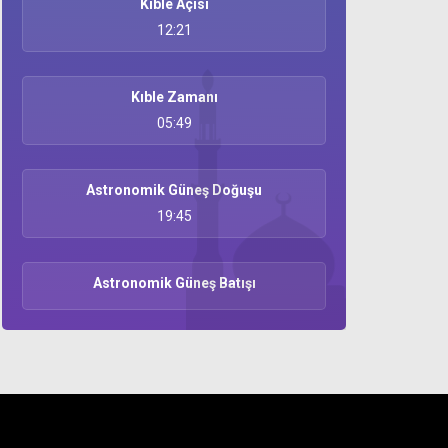
Kıble Açısı
12:21
Kıble Zamanı
05:49
Astronomik Güneş Doğuşu
19:45
Astronomik Güneş Batışı