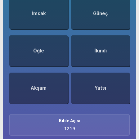
İmsak
Güneş
Öğle
İkindi
Akşam
Yatsı
Kıble Açısı
12:29