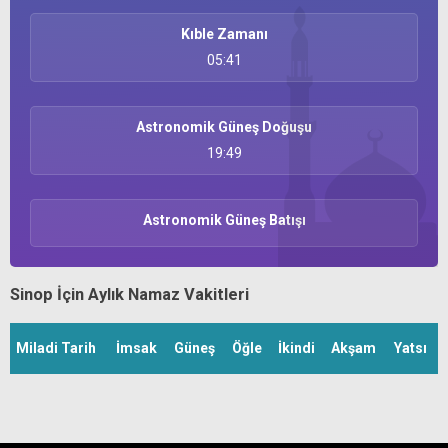
Kıble Zamanı
05:41
Astronomik Güneş Doğuşu
19:49
Astronomik Güneş Batışı
Sinop İçin Aylık Namaz Vakitleri
Miladi Tarih
İmsak
Güneş
Öğle
İkindi
Akşam
Yatsı