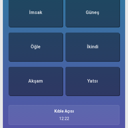
İmsak
Güneş
Öğle
İkindi
Akşam
Yatsı
Kıble Açısı
12:22