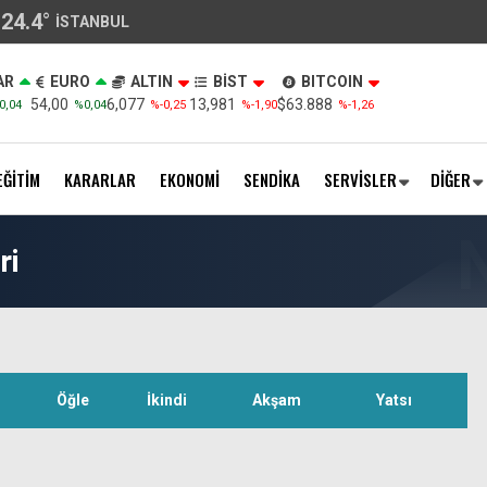
24.4
°
İSTANBUL
AR
EURO
ALTIN
BİST
BITCOIN
54,00
6,077
13,981
$63.888
0,04
%0,04
%-0,25
%-1,90
%-1,26
EĞİTİM
KARARLAR
EKONOMİ
SENDİKA
SERVİSLER
DİĞER
ri
Öğle
İkindi
Akşam
Yatsı