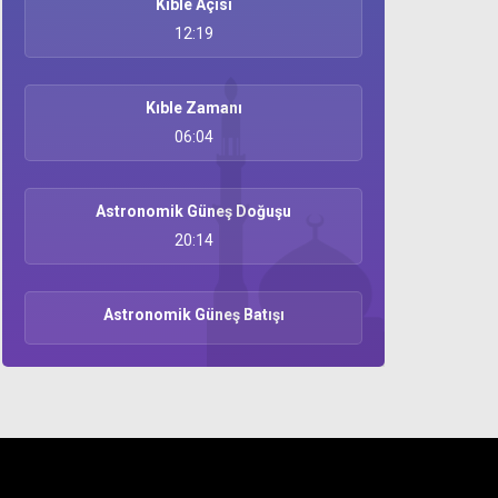
Kıble Açısı
12:19
Kıble Zamanı
06:04
Astronomik Güneş Doğuşu
20:14
Astronomik Güneş Batışı