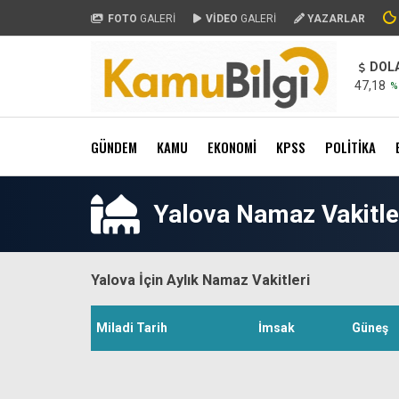
FOTO
GALERİ
VİDEO
GALERİ
YAZARLAR
DOL
47,18
%
GÜNDEM
KAMU
EKONOMİ
KPSS
POLİTİKA
Yalova Namaz Vakitle
Yalova İçin Aylık Namaz Vakitleri
Miladi Tarih
İmsak
Güneş