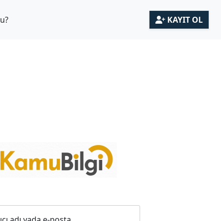
mu?
KAYIT OL
ıcı adı yada e-posta