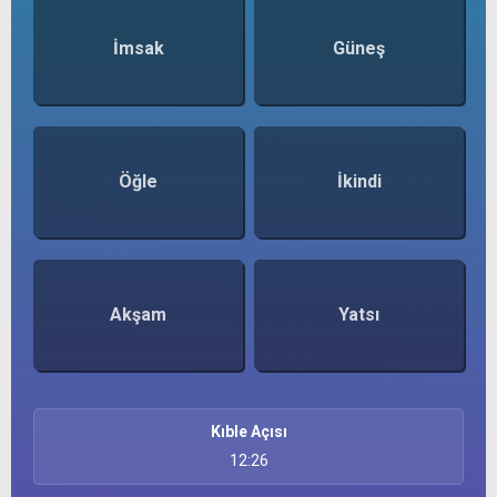
İmsak
Güneş
Öğle
İkindi
Akşam
Yatsı
Kıble Açısı
12:26