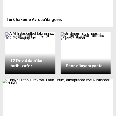
Türk hakeme Avrupa’da görev
12 Dev Adam’dan
tarihi zafer
Spor dünyası yasta