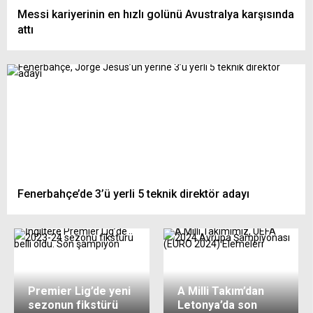
Messi kariyerinin en hızlı golünü Avustralya karşısında
attı
Fenerbahçe’de 3’ü yerli 5 teknik direktör adayı
Premier Lig’de yeni
A Milli Takım’dan
sezonun fikstürü
Letonya’da son