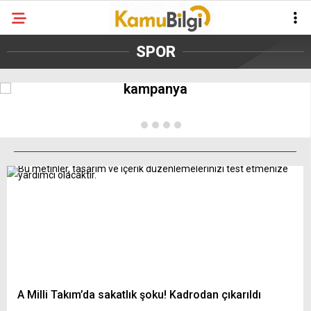
Anlamlı kampanya
SPOR
Devler Ligi finalinde depremzedeler için
kampanya
A Milli Takım’da sakatlık şoku! Kadrodan çıkarıldı