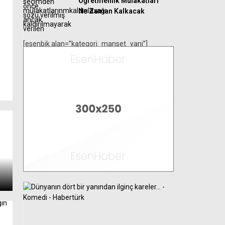
Öğretmenlik Mülakatları
Ne Zaman Kalkacak
[esenbik alan=”kategori_manset_yani”]