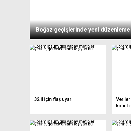
Boğaz geçişlerinde yeni düzenleme
32 il için flaş uyarı
Veriler
konut s