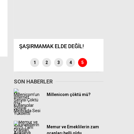
ŞAŞIRMAMAK ELDE DEĞİL!
Benzine bü
1
2
3
4
5
SON HABERLER
Millenicom çöktü mü?
Memur ve Emeklilerin zam
oranları belli oldu