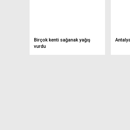
En Düşük Em
2024 KPSS Hemşirelik Atama
Kanun Tekl
Birçok kenti sağanak yağış
Antaly
Puanları
Edildi
vurdu