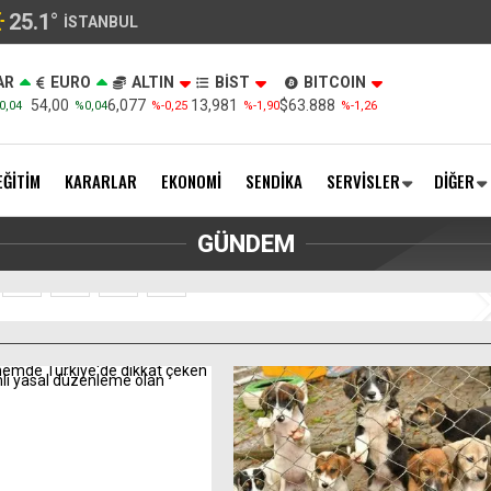
25.1
°
İSTANBUL
AR
EURO
ALTIN
BİST
BITCOIN
54,00
6,077
13,981
$63.888
0,04
%0,04
%-0,25
%-1,90
%-1,26
EĞİTİM
KARARLAR
EKONOMİ
SENDİKA
SERVİSLER
DİĞER
meli Tarife Düzenleme Bekliyor
GÜNDEM
2
3
4
5