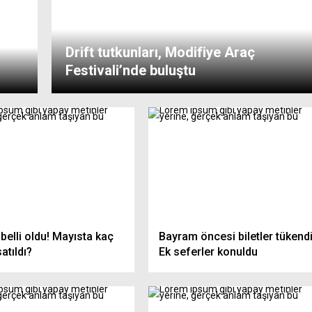
Drift tutkunları, Modifiye Araç
Festivali’nde buluştu
 belli oldu! Mayısta kaç
Bayram öncesi biletler tükendi
atıldı?
Ek seferler konuldu