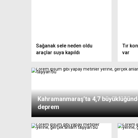
Sağanak sele neden oldu
Tır kon
araçlar suya kapıldı
var
Kahramanmaraş’ta 4,7 büyüklüğünd
deprem