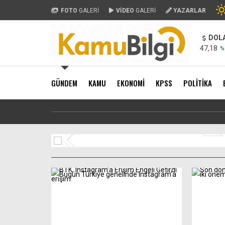
FOTO
GALERİ
VİDEO
GALERİ
YAZARLAR
DOL
47,18
%
GÜNDEM
KAMU
EKONOMİ
KPSS
POLİTİKA
Doğal Gazda Kade
1