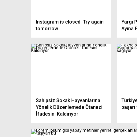
Araçlarda multimedya bilmecesi.
Multimedya
Bakanlıktan yeni açıklama geldi
Var mı? İşt
Instagram is closed. Try again
Yargı 
tomorrow
Ayına E
Sahipsiz Sokak Hayvanlarına
Türkiye
Yönelik Düzenlemede Ötanazi
başarı 
İfadesini Kaldırıyor