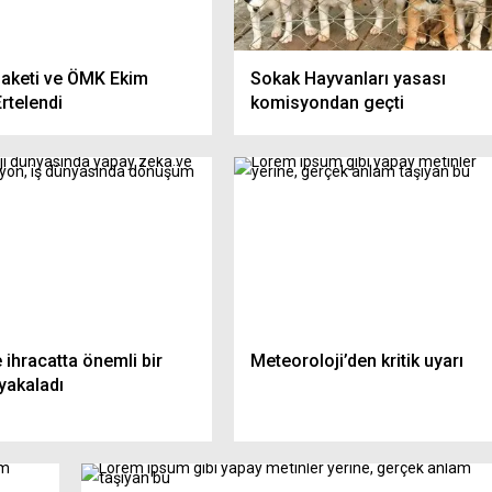
Oruçta İlk Gün Baş Ağrısı Ne
 Sistemlerine Ceza
Olur? Uzmanlar Açıkladı: 7 Etki
e Yeni Trafik Cezaları
Çözüm
Paketi ve ÖMK Ekim
Sokak Hayvanları yasası
rtelendi
komisyondan geçti
 ihracatta önemli bir
Meteoroloji’den kritik uyarı
yakaladı