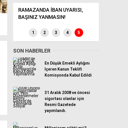
den
li
RAMAZANDA İBAN UYARISI,
Doğal Gaz
BAŞINIZ YANMASIN!
Düzenleme
1
2
3
4
5
SON HABERLER
En Düşük Emekli Aylığını
İçeren Kanun Teklifi
Komisyonda Kabul Edildi
31 Aralık 2008 ve öncesi
sigortası olanlar için
Resmi Gazetede
yayımlandı.