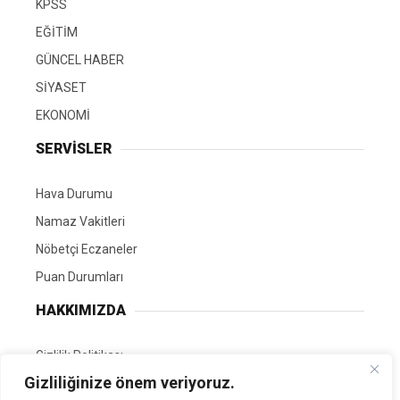
KPSS
EĞİTİM
GÜNCEL HABER
SİYASET
EKONOMİ
SERVİSLER
Hava Durumu
Namaz Vakitleri
Nöbetçi Eczaneler
Puan Durumları
HAKKIMIZDA
Gizlilik Politikası
Gizliliğinize önem veriyoruz.
GÖNÜLLÜ EDİTÖRÜMÜZ OL