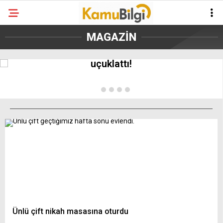
Milyonları kasaya dolduruyor
MAGAZİN
Instagram’dan kazandığı para dudak
uçuklattı!
Ünlü çift nikah masasına oturdu