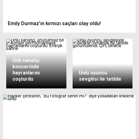
Emily Durmaz’ın kırmızı saçları olay oldu!
Ünli sanatçı
konserinde
hayranlarını
Ünlü oyuncu
coşturdu
sevgilisi ile tatilde