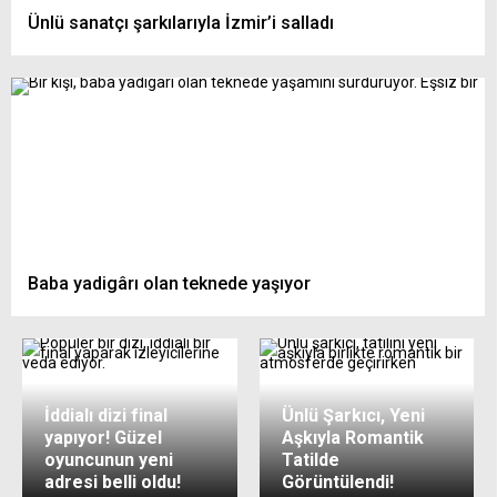
Ünlü sanatçı şarkılarıyla İzmir’i salladı
Baba yadigârı olan teknede yaşıyor
İddialı dizi final
Ünlü Şarkıcı, Yeni
yapıyor! Güzel
Aşkıyla Romantik
oyuncunun yeni
Tatilde
adresi belli oldu!
Görüntülendi!