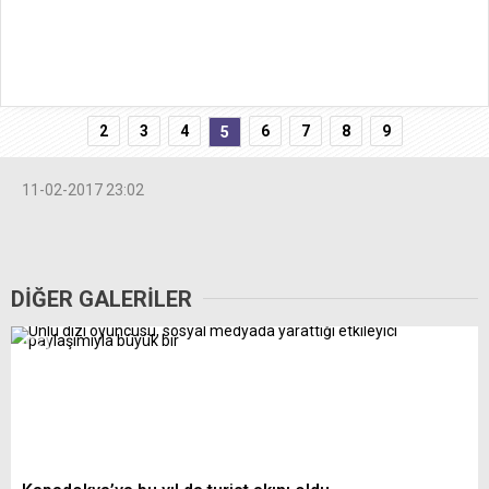
2
3
4
6
7
8
9
5
11-02-2017 23:02
DİĞER GALERİLER