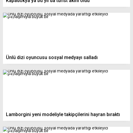
Kapadokya’ya bu yıl da turist akını oldu
Ünlü dizi oyuncusu sosyal medyayı salladı
Lamborgini yeni modeliyle takipçilerini hayran bıraktı