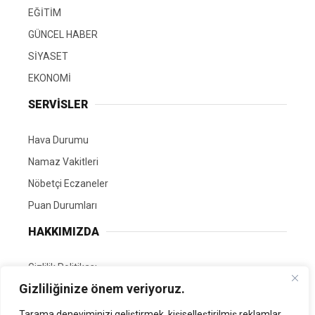
EĞİTİM
GÜNCEL HABER
SİYASET
EKONOMİ
SERVİSLER
Hava Durumu
Namaz Vakitleri
Nöbetçi Eczaneler
Puan Durumları
HAKKIMIZDA
Gizlilik Politikası
Gizliliğinize önem veriyoruz.
GÖNÜLLÜ EDİTÖRÜMÜZ OL
Tarama deneyiminizi geliştirmek, kişiselleştirilmiş reklamlar