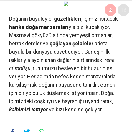
2
16
Doğanın büyüleyici
güzellikleri
, içimizi ısıtacak
harika doğa manzaraları
yla bizi kucaklıyor.
Masmavi gökyüzü altında yemyeşil ormanlar,
berrak dereler ve
çağlayan şelaleler
adeta
büyülü bir dünyaya davet ediyor. Güneşin ilk
ışıklarıyla aydınlanan dağların sırtlarındaki
renk
cümbüşü
, ruhumuzu besleyen bir huzur hissi
veriyor. Her adımda nefes kesen manzaralarla
karşılaşmak, doğanın
büyüsüne
tanıklık etmek
için bir yolculuk düşlemek istiyor insan. Doğa,
içimizdeki coşkuyu ve hayranlığı uyandırarak,
kalbimizi ısıtıyor
ve bizi kendine çekiyor.