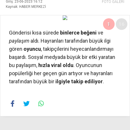
Giriş: 23-06-2023 16:12
FOTO GALERİ
Kaynak: HABER MERKEZİ
1
16
Gönderisi kısa sürede
binlerce beğeni
ve
paylaşım
aldı. Hayranları tarafından büyük ilgi
gören
oyuncu
, takipçilerini heyecanlandırmayı
başardı. Sosyal medyada büyük bir etki yaratan
bu paylaşım,
hızla viral oldu
. Oyuncunun
popülerliği her geçen gün artıyor ve hayranları
tarafından büyük bir
ilgiyle takip ediliyor
.