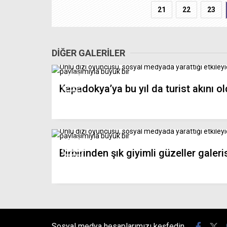
21
22
23
DİĞER GALERİLER
Kapadokya’ya bu yıl da turist akını o
Birbirinden şık giyimli güzeller galeri
Sosyal medya hesaplarımızı keşfedin