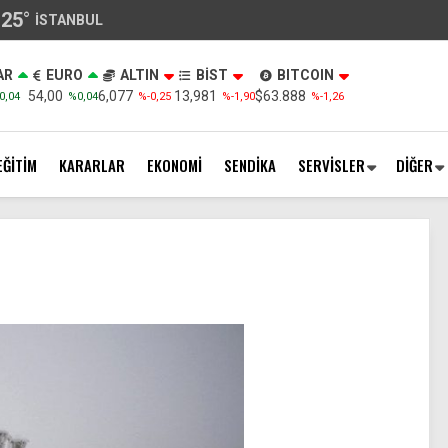
25
°
İSTANBUL
AR
EURO
ALTIN
BİST
BITCOIN
54,00
6,077
13,981
$63.888
0,04
%0,04
%-0,25
%-1,90
%-1,26
EĞİTİM
KARARLAR
EKONOMİ
SENDİKA
SERVİSLER
DİĞER