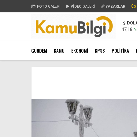
FOTO
GALERİ
VİDEO
GALERİ
YAZARLAR
DOL
47,18
%
GÜNDEM
KAMU
EKONOMİ
KPSS
POLİTİKA