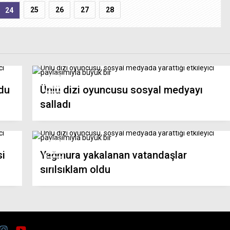
25
26
27
28
24
ldu
Ünlü dizi oyuncusu sosyal medyayı
salladı
si
Yağmura yakalanan vatandaşlar
sırılsıklam oldu