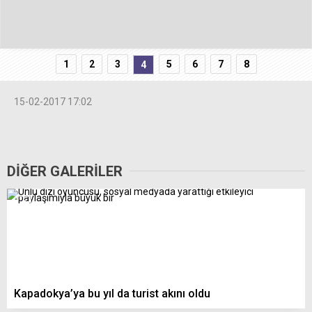
1
2
3
5
6
7
8
4
15-02-2017 17:02
DİĞER GALERİLER
Kapadokya’ya bu yıl da turist akını oldu