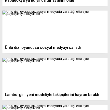
Kapadokya’ya bu yıl da turist akını oldu
Ünlü dizi oyuncusu sosyal medyayı salladı
Lamborgini yeni modeliyle takipçilerini hayran bıraktı