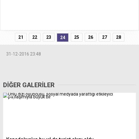
21
22
23
25
26
27
28
24
31-12-2016 23:48
DİĞER GALERİLER