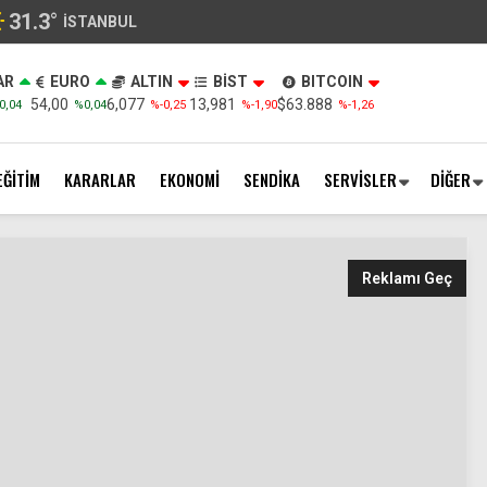
31.3
°
İSTANBUL
AR
EURO
ALTIN
BİST
BITCOIN
54,00
6,077
13,981
$63.888
0,04
%0,04
%-0,25
%-1,90
%-1,26
EĞİTİM
KARARLAR
EKONOMİ
SENDİKA
SERVİSLER
DİĞER
Reklamı Geç