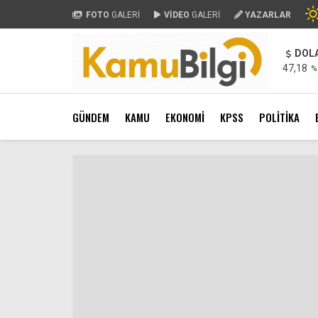
FOTO
GALERİ
VİDEO
GALERİ
YAZARLAR
DOL
47,18
%
GÜNDEM
KAMU
EKONOMİ
KPSS
POLİTİKA