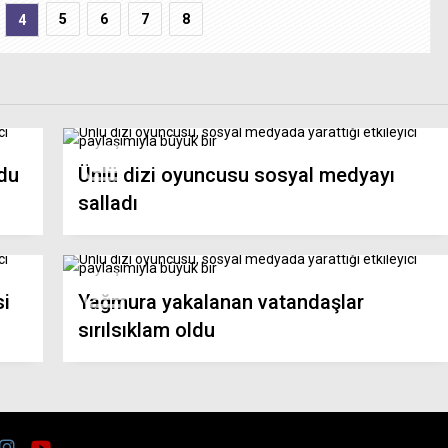
5
6
7
8
4
ldu
Ünlü dizi oyuncusu sosyal medyayı
salladı
si
Yağmura yakalanan vatandaşlar
sırılsıklam oldu