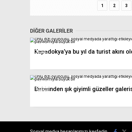
1
2
3
DİĞER GALERİLER
Kapadokya’ya bu yıl da turist akını o
Birbirinden şık giyimli güzeller galeri
Sosyal medya hesaplarımızı keşfedin