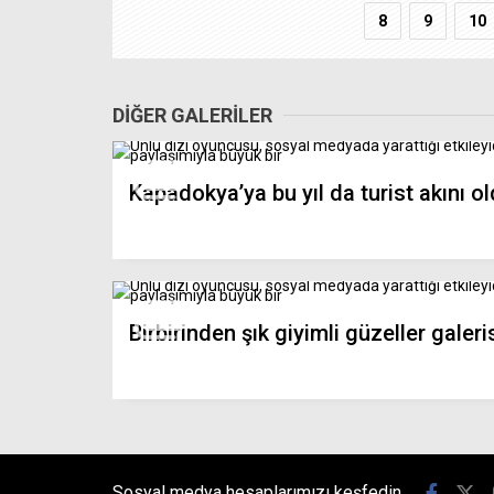
8
9
10
DİĞER GALERİLER
Kapadokya’ya bu yıl da turist akını o
Birbirinden şık giyimli güzeller galeri
Sosyal medya hesaplarımızı keşfedin