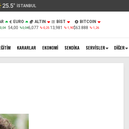
25.5
°
İSTANBUL
AR
EURO
ALTIN
BİST
BITCOIN
54,00
6,077
13,981
$63.888
0,04
%0,04
%-0,25
%-1,90
%-1,26
EĞİTİM
KARARLAR
EKONOMİ
SENDİKA
SERVİSLER
DİĞER