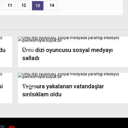
11
12
14
13
ldu
Ünlü dizi oyuncusu sosyal medyayı
salladı
si
Yağmura yakalanan vatandaşlar
sırılsıklam oldu