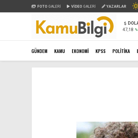
FOTO
GALERİ
VİDEO
GALERİ
YAZARLAR
DOL
47,18
%
GÜNDEM
KAMU
EKONOMİ
KPSS
POLİTİKA