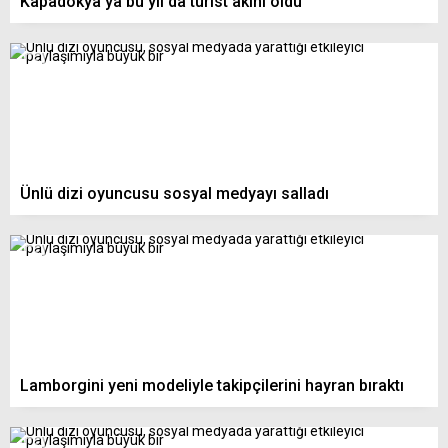
Kapadokya’ya bu yıl da turist akını oldu
Ünlü dizi oyuncusu sosyal medyayı salladı
Lamborgini yeni modeliyle takipçilerini hayran bıraktı