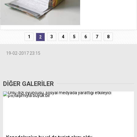
1
3
4
5
6
7
8
2
19-02-2017 23:15
DİĞER GALERİLER