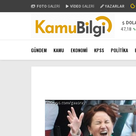
FOTO
GALERİ
VİDEO
GALERİ
YAZARLAR
DOL
47,18
%
GÜNDEM
KAMU
EKONOMİ
KPSS
POLİTİKA