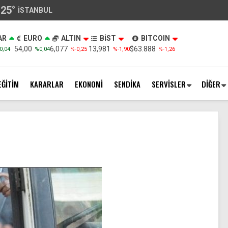
25
°
İSTANBUL
AR
EURO
ALTIN
BİST
BITCOIN
54,00
6,077
13,981
$63.888
0,04
%0,04
%-0,25
%-1,90
%-1,26
EĞİTİM
KARARLAR
EKONOMİ
SENDİKA
SERVİSLER
DİĞER