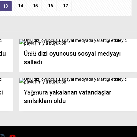
14
15
16
17
13
ldu
Ünlü dizi oyuncusu sosyal medyayı
salladı
si
Yağmura yakalanan vatandaşlar
sırılsıklam oldu