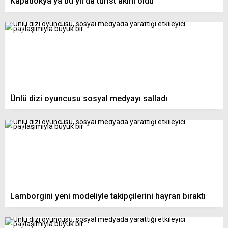
Kapadokya’ya bu yıl da turist akını oldu
Ünlü dizi oyuncusu sosyal medyayı salladı
Lamborgini yeni modeliyle takipçilerini hayran bıraktı