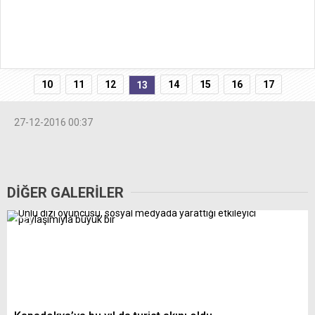
10
11
12
14
15
16
17
13
27-12-2016 00:37
DİĞER GALERİLER