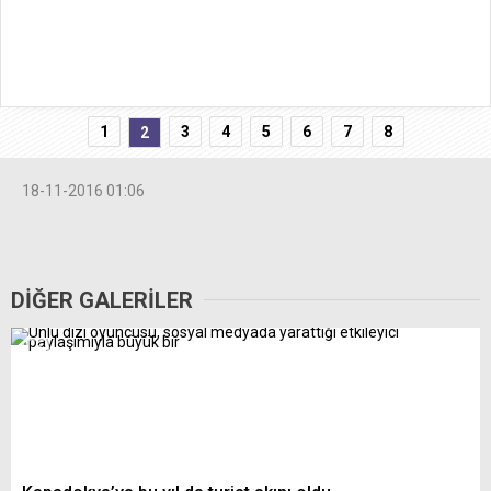
1
3
4
5
6
7
8
2
18-11-2016 01:06
DİĞER GALERİLER