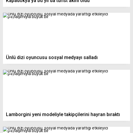
Kapadokya’ya bu yıl da turist akını oldu
Ünlü dizi oyuncusu sosyal medyayı salladı
Lamborgini yeni modeliyle takipçilerini hayran bıraktı