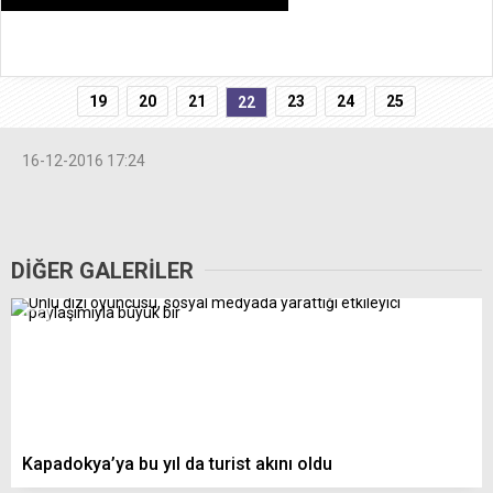
19
20
21
23
24
25
22
16-12-2016 17:24
DİĞER GALERİLER
Kapadokya’ya bu yıl da turist akını oldu