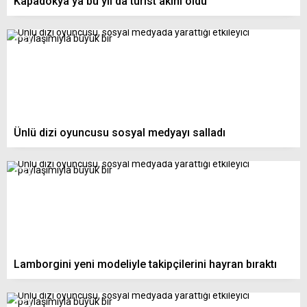
Kapadokya’ya bu yıl da turist akını oldu
Ünlü dizi oyuncusu sosyal medyayı salladı
Lamborgini yeni modeliyle takipçilerini hayran bıraktı