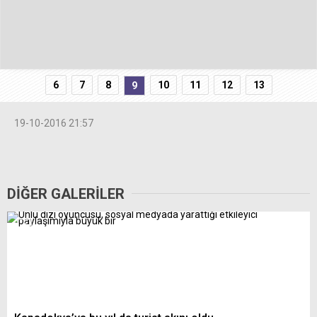
6
7
8
10
11
12
13
9
19-10-2016 21:57
DİĞER GALERİLER