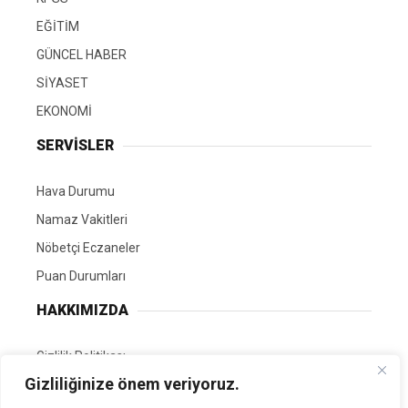
EĞİTİM
GÜNCEL HABER
SİYASET
EKONOMİ
SERVİSLER
Hava Durumu
Namaz Vakitleri
Nöbetçi Eczaneler
Puan Durumları
HAKKIMIZDA
Gizlilik Politikası
Gizliliğinize önem veriyoruz.
GÖNÜLLÜ EDİTÖRÜMÜZ OL