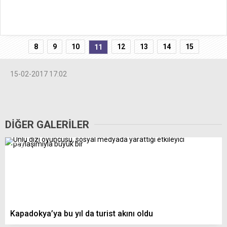
8
9
10
12
13
14
15
11
15-02-2017 17:02
DİĞER GALERİLER
Kapadokya’ya bu yıl da turist akını oldu