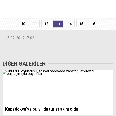
10
11
12
14
15
16
13
15-02-2017 17:02
DİĞER GALERİLER
Kapadokya’ya bu yıl da turist akını oldu