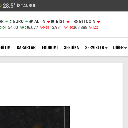
28.5
°
İSTANBUL
AR
EURO
ALTIN
BİST
BITCOIN
54,00
6,077
13,981
$63.888
0,04
%0,04
%-0,25
%-1,90
%-1,26
EĞİTİM
KARARLAR
EKONOMİ
SENDİKA
SERVİSLER
DİĞER