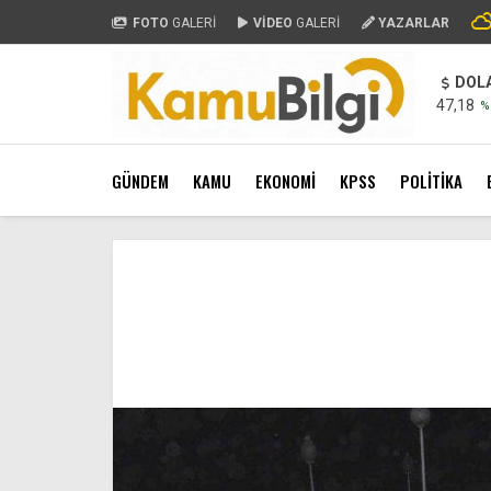
FOTO
GALERİ
VİDEO
GALERİ
YAZARLAR
DOL
47,18
%
GÜNDEM
KAMU
EKONOMİ
KPSS
POLİTİKA