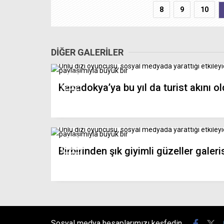
8
9
10
DİĞER GALERİLER
Kapadokya’ya bu yıl da turist akını o
Birbirinden şık giyimli güzeller galeri
Sosyal medya hesaplarımızı keşfedin