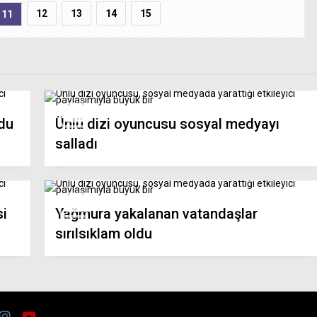
12
13
14
15
11
ldu
Ünlü dizi oyuncusu sosyal medyayı
salladı
si
Yağmura yakalanan vatandaşlar
sırılsıklam oldu