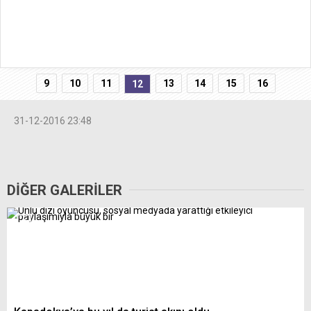
9
10
11
13
14
15
16
12
31-12-2016 23:48
DİĞER GALERİLER