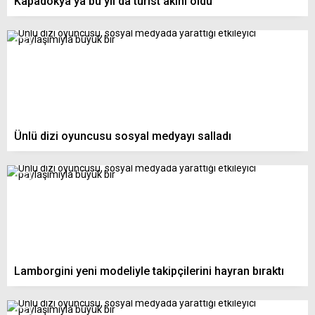
Kapadokya’ya bu yıl da turist akını oldu
Ünlü dizi oyuncusu sosyal medyayı salladı
Lamborgini yeni modeliyle takipçilerini hayran bıraktı