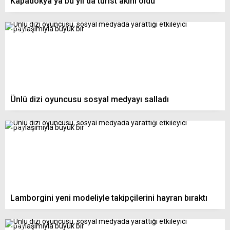
Kapadokya’ya bu yıl da turist akını oldu
Ünlü dizi oyuncusu sosyal medyayı salladı
Lamborgini yeni modeliyle takipçilerini hayran bıraktı