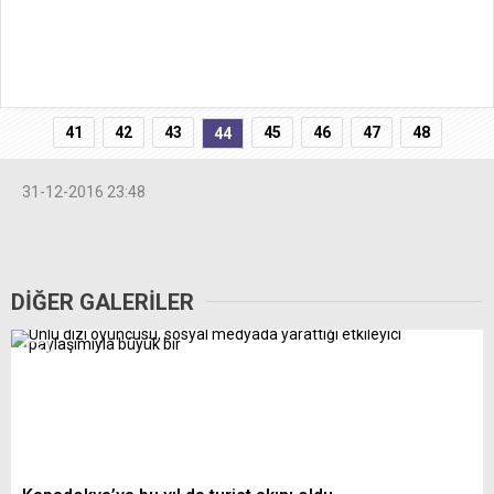
41
42
43
45
46
47
48
44
31-12-2016 23:48
DİĞER GALERİLER