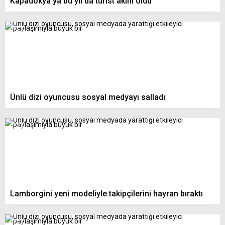
Kapadokya’ya bu yıl da turist akını oldu
Ünlü dizi oyuncusu sosyal medyayı salladı
Lamborgini yeni modeliyle takipçilerini hayran bıraktı