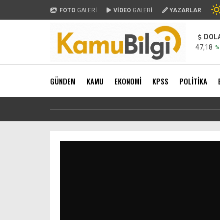
FOTO
GALERİ
VİDEO
GALERİ
YAZARLAR
DOL
47,18
%
GÜNDEM
KAMU
EKONOMİ
KPSS
POLİTİKA