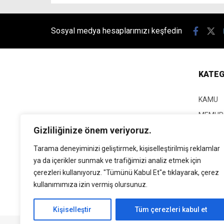
Sosyal medya hesaplarımızı keşfedin
KATEG
KAMU
MEMUR
Gizliliğinize önem veriyoruz.
KPSS
EĞİTİM
Tarama deneyiminizi geliştirmek, kişiselleştirilmiş reklamlar
ya da içerikler sunmak ve trafiğimizi analiz etmek için
GÜNCEL
çerezleri kullanıyoruz. "Tümünü Kabul Et"e tıklayarak, çerez
SİYASE
kullanımımıza izin vermiş olursunuz.
EKONO
Kişiselleştir
Tüm çerezleri kabul et