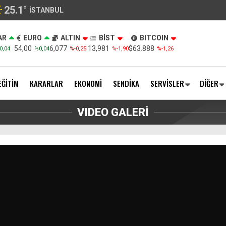
25.1
°
İSTANBUL
AR
EURO
ALTIN
BİST
BITCOIN
54,00
6,077
13,981
$63.888
0,04
%0,04
%-0,25
%-1,90
%-1,26
EĞİTİM
KARARLAR
EKONOMİ
SENDİKA
SERVİSLER
DİĞER
VIDEO GALERİ