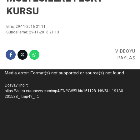
KURSU
Giriş: 29-11-2016 21:11
Güncelleme: 29-11-2016 21:13
VİDEOYU
PAYLAŞ
Video
Media error: Format(s) not supported or source(s) not found
oynatıcı
Dosyayı indir:
https://video.euronews.com/mp4/EN/NW/SU/tr/161128_NWSU_191A0-
201538_T.mp4?_=1