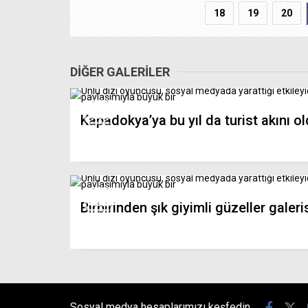
18
19
20
DİĞER GALERİLER
Kapadokya’ya bu yıl da turist akını o
Birbirinden şık giyimli güzeller galeri
Sosyal medya hesaplarımızı keşfedin