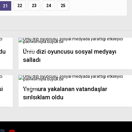
22
23
24
25
21
ldu
Ünlü dizi oyuncusu sosyal medyayı
salladı
si
Yağmura yakalanan vatandaşlar
sırılsıklam oldu