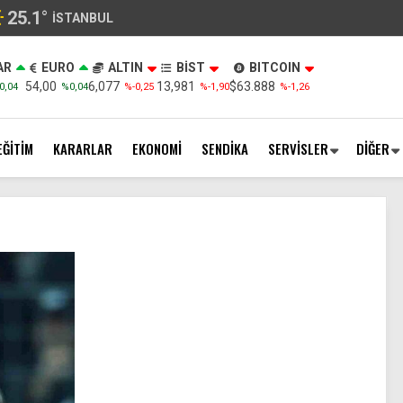
25.1
°
İSTANBUL
AR
EURO
ALTIN
BİST
BITCOIN
54,00
6,077
13,981
$63.888
0,04
%0,04
%-0,25
%-1,90
%-1,26
EĞİTİM
KARARLAR
EKONOMİ
SENDİKA
SERVİSLER
DİĞER