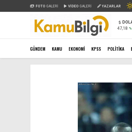
FOTO
GALERİ
VİDEO
GALERİ
YAZARLAR
DOL
47,18
%
GÜNDEM
KAMU
EKONOMİ
KPSS
POLİTİKA