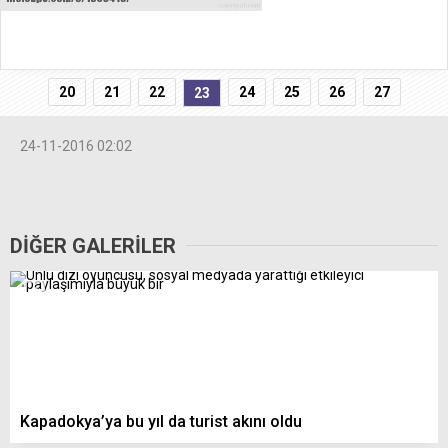
20
21
22
24
25
26
27
23
24-11-2016 02:02
DİĞER GALERİLER
Kapadokya’ya bu yıl da turist akını oldu