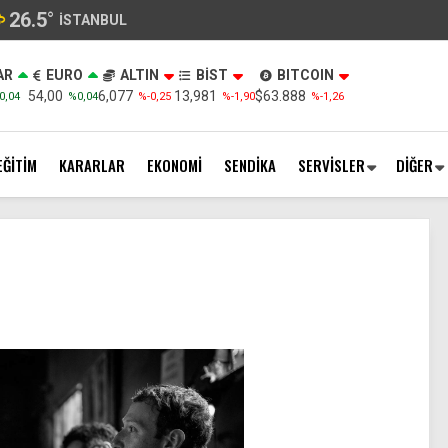
26.5
°
İSTANBUL
AR
EURO
ALTIN
BİST
BITCOIN
54,00
6,077
13,981
$63.888
0,04
%0,04
%-0,25
%-1,90
%-1,26
EĞİTİM
KARARLAR
EKONOMİ
SENDİKA
SERVİSLER
DİĞER