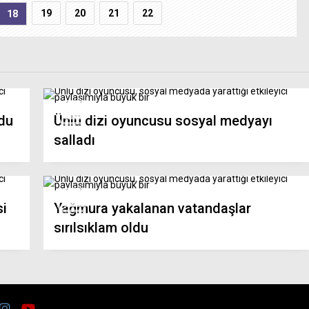
19
20
21
22
18
ldu
Ünlü dizi oyuncusu sosyal medyayı
salladı
si
Yağmura yakalanan vatandaşlar
sırılsıklam oldu