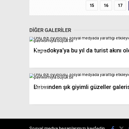
15
16
17
DİĞER GALERİLER
Kapadokya’ya bu yıl da turist akını o
Birbirinden şık giyimli güzeller galeri
Sosyal medya hesaplarımızı keşfedin