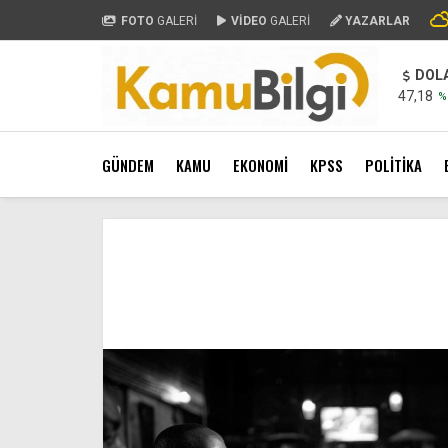
FOTO
GALERİ
VİDEO
GALERİ
YAZARLAR
DOL
47,18
%
GÜNDEM
KAMU
EKONOMİ
KPSS
POLİTİKA