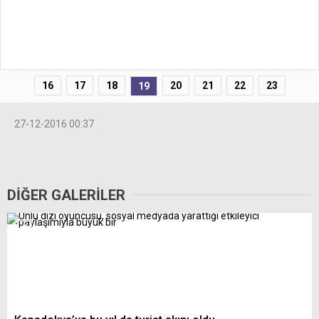
16
17
18
20
21
22
23
19
27-12-2016 00:37
DİĞER GALERİLER