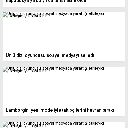
Kapadokya’ya bu yıl da turist akını oldu
Ünlü dizi oyuncusu sosyal medyayı salladı
Lamborgini yeni modeliyle takipçilerini hayran bıraktı