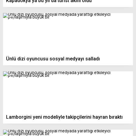
Kapadokya’ya bu yıl da turist akını oldu
Ünlü dizi oyuncusu sosyal medyayı salladı
Lamborgini yeni modeliyle takipçilerini hayran bıraktı