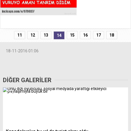
11
12
13
15
16
17
18
14
18-11-2016 01:06
DİĞER GALERİLER