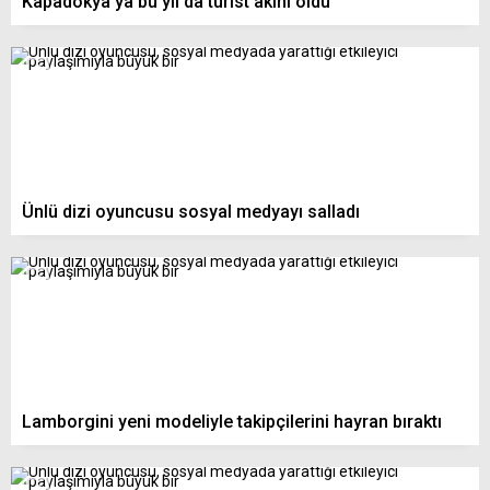
Kapadokya’ya bu yıl da turist akını oldu
Ünlü dizi oyuncusu sosyal medyayı salladı
Lamborgini yeni modeliyle takipçilerini hayran bıraktı