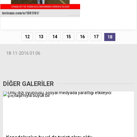
12
13
14
15
16
17
18
18-11-2016 01:06
DİĞER GALERİLER