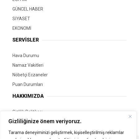
GÜNCEL HABER
SİYASET
EKONOMİ
SERVİSLER
Hava Durumu
Namaz Vakitleri
Nöbetçi Eczaneler
Puan Durumları
HAKKIMIZDA
Gizlilik Politikası
Gizliliğinize önem veriyoruz.
GÖNÜLLÜ EDİTÖRÜMÜZ OL
Tarama deneyiminizi geliştirmek, kişiselleştirilmiş reklamlar