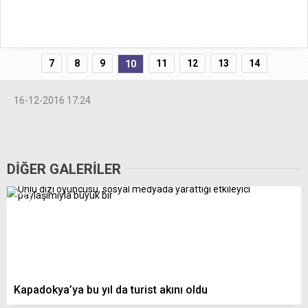
7
8
9
11
12
13
14
10
16-12-2016 17:24
DİĞER GALERİLER
Kapadokya’ya bu yıl da turist akını oldu