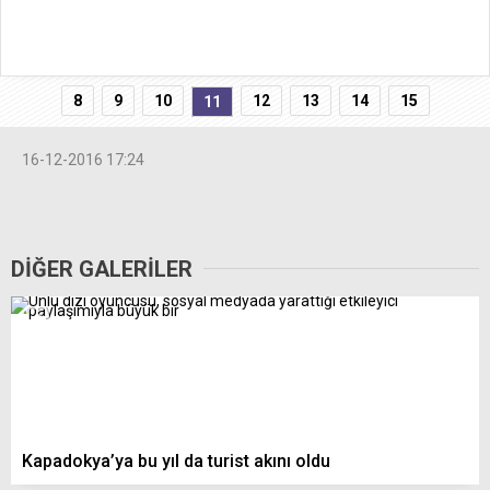
8
9
10
12
13
14
15
11
16-12-2016 17:24
DİĞER GALERİLER
Kapadokya’ya bu yıl da turist akını oldu