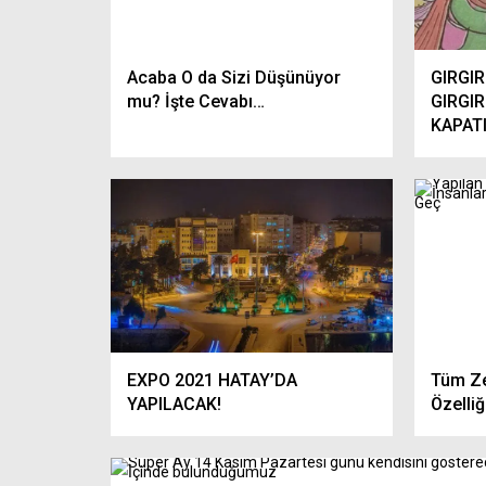
Oruçta İlk Gün Baş Ağrısı Neden
a
Olur? Uzmanlar Açıkladı: 7 Etkili
RAMAZAND
arı
Çözüm
BAŞINIZ Y
Acaba O da Sizi Düşünüyor
GIRGIR
mu? İşte Cevabı…
GIRGIR
KAPATI
EXPO 2021 HATAY’DA
Tüm Ze
YAPILACAK!
Özelliğ