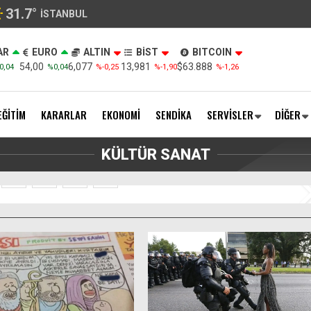
31.7
°
İSTANBUL
AR
EURO
ALTIN
BİST
BITCOIN
54,00
6,077
13,981
$63.888
0,04
%0,04
%-0,25
%-1,90
%-1,26
EĞİTİM
KARARLAR
EKONOMİ
SENDİKA
SERVİSLER
DİĞER
örülmemiş olasılık gerçekleşti!
KÜLTÜR SANAT
2
3
4
5