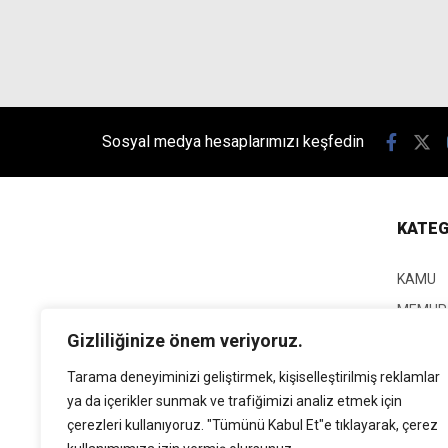
Sosyal medya hesaplarımızı keşfedin
KATEG
KAMU
MEMUR
Gizliliğinize önem veriyoruz.
KPSS
EĞİTİM
Tarama deneyiminizi geliştirmek, kişiselleştirilmiş reklamlar
ya da içerikler sunmak ve trafiğimizi analiz etmek için
GÜNCEL
çerezleri kullanıyoruz. "Tümünü Kabul Et"e tıklayarak, çerez
SİYASE