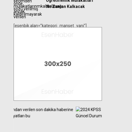
Öğretmenlik Mülakatları
Ne Zaman Kalkacak
[esenbik alan=”kategori_manset_yani”]