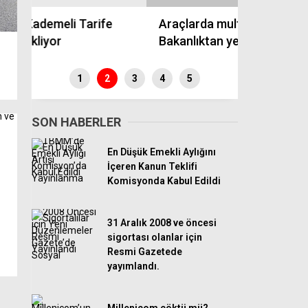
Araçlarda multimedya bilmecesi.
Multimedy
Bakanlıktan yeni açıklama geldi
Var mı? İş
1
2
3
4
5
SON HABERLER
En Düşük Emekli Aylığını
İçeren Kanun Teklifi
Komisyonda Kabul Edildi
31 Aralık 2008 ve öncesi
sigortası olanlar için
Resmi Gazetede
yayımlandı.