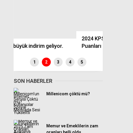
En Düşük E
2024 KPSS Hemşirelik Atama
Kanun Tek
.
Puanları
Edildi
1
2
3
4
5
SON HABERLER
Millenicom çöktü mü?
Memur ve Emeklilerin zam
oranları belli oldu