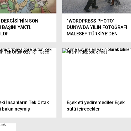
A İBAN UYARISI,
Doğal Gazda Kademeli Tarife
ANMASIN!
Düzenleme Bekliyor
 DERGİSİ’NİN SON
“WORDPRESS PHOTO”
I BAŞINI YAKTI.
DÜNYA’DA YILIN FOTOĞRAFI
LDI!
MALESEF TÜRKİYE’DEN
ki İnsanların Tek Ortak
Eşek eti yediremediler Eşek
i bakın neymiş
sütü içirecekler