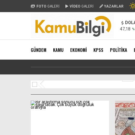
FOTO
GALERİ
VİDEO
GALERİ
YAZARLAR
DOL
47,18
%
GÜNDEM
KAMU
EKONOMİ
KPSS
POLİTİKA
Sayısal Loto’da g
1