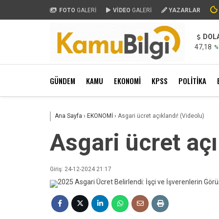
FOTO
GALERİ
VİDEO
GALERİ
YAZARLAR
DOL
47,18
%
GÜNDEM
KAMU
EKONOMİ
KPSS
POLİTİKA
Ana Sayfa
›
EKONOMİ
›
Asgari ücret açıklandı! (Videolu)
Asgari ücret açı
Giriş: 24-12-2024 21:17