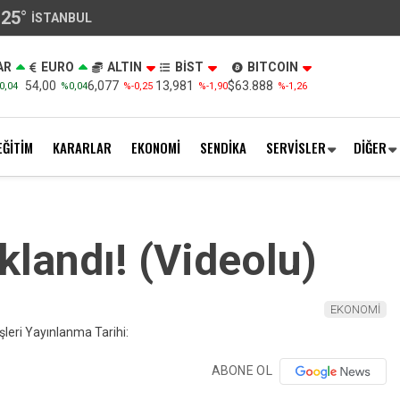
25
°
İSTANBUL
AR
EURO
ALTIN
BİST
BITCOIN
54,00
6,077
13,981
$63.888
0,04
%0,04
%-0,25
%-1,90
%-1,26
EĞİTİM
KARARLAR
EKONOMİ
SENDİKA
SERVİSLER
DİĞER
klandı! (Videolu)
EKONOMİ
ABONE OL