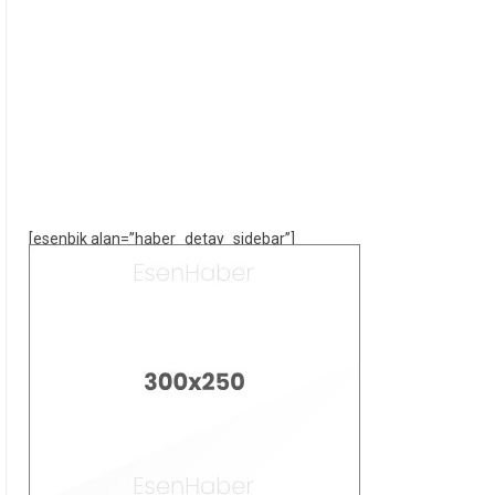
[esenbik alan=”haber_detay_sidebar”]