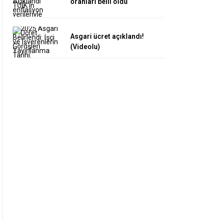
oranları belli oldu
Asgari ücret açıklandı!
(Videolu)