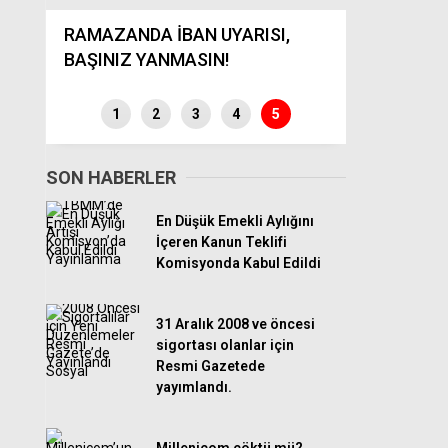
den
li
RAMAZANDA İBAN UYARISI,
Doğal Gaz
BAŞINIZ YANMASIN!
Düzenleme
1
2
3
4
5
SON HABERLER
En Düşük Emekli Aylığını
İçeren Kanun Teklifi
Komisyonda Kabul Edildi
31 Aralık 2008 ve öncesi
sigortası olanlar için
Resmi Gazetede
yayımlandı.