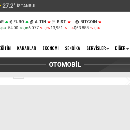
27.2
°
İSTANBUL
AR
EURO
ALTIN
BİST
BITCOIN
54,00
6,077
13,981
$63.888
0,04
%0,04
%-0,25
%-1,90
%-1,26
EĞİTİM
KARARLAR
EKONOMİ
SENDİKA
SERVİSLER
DİĞER
lımında yeni taksitli dönem
OTOMOBİL
1