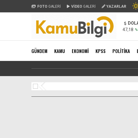
FOTO
GALERİ
VİDEO
GALERİ
YAZARLAR
DOL
47,18
%
GÜNDEM
KAMU
EKONOMİ
KPSS
POLİTİKA
Ev ve araba a