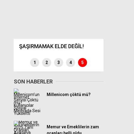
ŞAŞIRMAMAK ELDE DEĞİL!
Benzine bü
1
2
3
4
5
SON HABERLER
Millenicom çöktü mü?
Memur ve Emeklilerin zam
oranları belli oldu