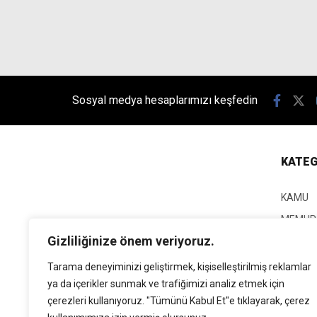
Sosyal medya hesaplarımızı keşfedin
KATEG
KAMU
MEMUR
Gizliliğinize önem veriyoruz.
KPSS
EĞİTİM
Tarama deneyiminizi geliştirmek, kişiselleştirilmiş reklamlar
ya da içerikler sunmak ve trafiğimizi analiz etmek için
GÜNCEL
çerezleri kullanıyoruz. "Tümünü Kabul Et"e tıklayarak, çerez
SİYASE