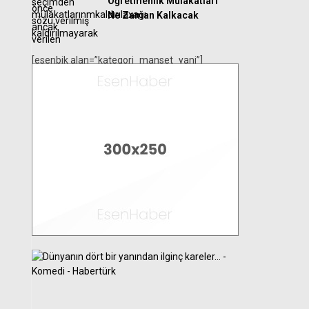
Öğretmenlik Mülakatları
Ne Zaman Kalkacak
[esenbik alan=”kategori_manset_yani”]